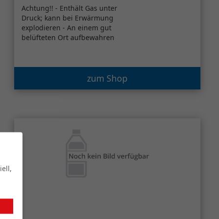
Achtung!! - Enthält Gas unter
Druck; kann bei Erwärmung
explodieren - An einem gut
belüfteten Ort aufbewahren
zum Shop
ell,