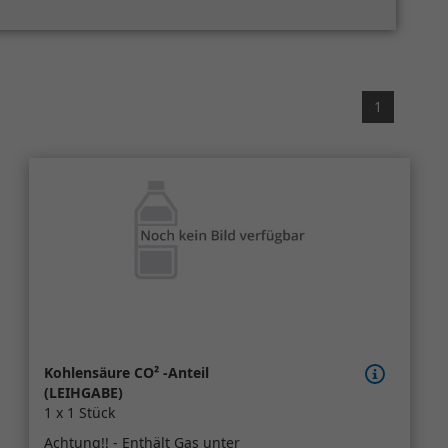
1
Kohlensäure CO² -Anteil
(LEIHGABE)
1 x 1 Stück
Achtung!! - Enthält Gas unter