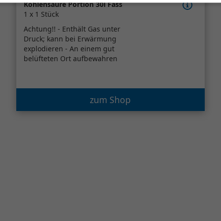
Kohlensäure Portion 30l Fass
1 x 1 Stück
Achtung!! - Enthält Gas unter
Druck; kann bei Erwärmung
explodieren - An einem gut
belüfteten Ort aufbewahren
zum Shop