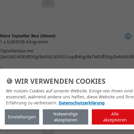
Mars Topseller Box (Mixed)
1 x 0,003538 Kilogramm
Topsellerbox mit
26xSNICKERS®50g/8xSNICKERSCrisp®40g/8xTWIX®50g/8xMARS®
🍪 WIR VERWENDEN COOKIES
Wir nutzen Cookies auf unserer Website. Einige von ihnen sind
zum Shop
essenziell, während andere uns helfen, diese Website und Ihre
Erfahrung zu verbessern.
Datenschutzerklärung
Notwendige
Alle
Einstellungen
akzeptieren
akzeptieren